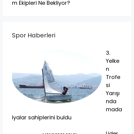
m Ekipleri Ne Bekliyor?
Spor Haberleri
3.
Yelke
n
Trofe
si
Yarışı
nda
mada
lyalar sahiplerini buldu
Lider