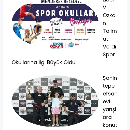
V.
Özka
n
Talim
at
Verdi
Spor
Okullarına İlgi Büyük Oldu
Şahin
tepe
efsan
evi
yarışl
ara
konut