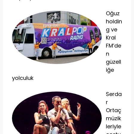
Oğuz
holdin
g ve
Kral
FM’de
n
güzell
iğe
yolculuk
Serda
r
Ortaç
müzik
leriyle