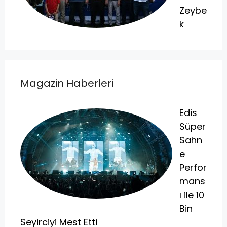
Zeybe
k
Magazin Haberleri
Edis
Süper
Sahn
e
Perfor
mans
ı ile 10
Bin
Seyirciyi Mest Etti