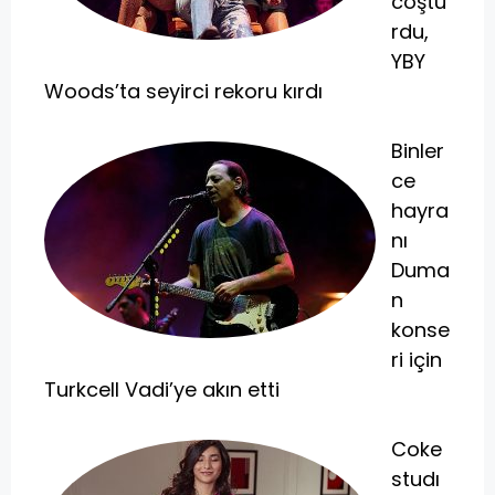
coştu
rdu,
YBY
Woods’ta seyirci rekoru kırdı
Binler
ce
hayra
nı
Duma
n
konse
ri için
Turkcell Vadi’ye akın etti
Coke
studı