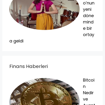
o’nun
yeni
döne
mind
e bir
ortay
a geldi
Finans Haberleri
Bitcoi
n
Nedir
ve