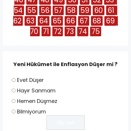
54
55
56
57
58
59
60
61
62
63
64
65
66
67
68
69
70
71
72
73
74
75
Yeni Hükümet ile Enflasyon Düşer mi ?
Evet Düşer
Hayır Sanmam
Hemen Düşmez
Bilmiyorum