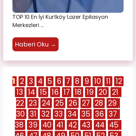
TOP 10 En İyi Kurtköy Lazer Epilasyon
Merkezleri …
Haberi Oku →
1
2
3
4
5
6
7
8
9
10
11
12
13
14
15
16
17
18
19
20
21
22
23
24
25
26
27
28
29
30
31
32
33
34
35
36
37
38
39
40
41
42
43
44
45
46
47
48
49
50
51
52
53