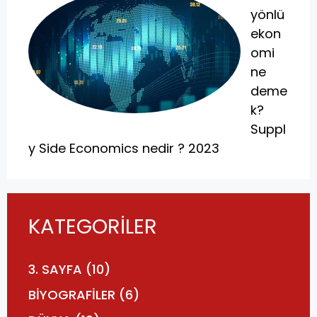
yönlü
ekon
omi
ne
deme
k?
Suppl
y Side Economics nedir ? 2023
KATEGORİLER
3. SAYFA
(10)
BİYOGRAFİLER
(6)