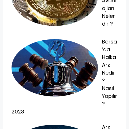
Avant
ajları
Neler
dir ?
Borsa
’da
Halka
Arz
Nedir
?
Nasıl
Yapılır
?
2023
Arz