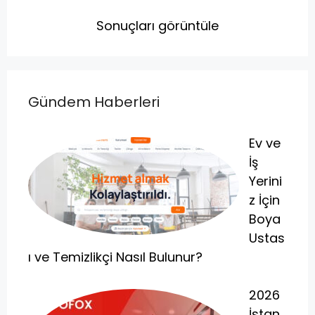
Sonuçları görüntüle
Gündem Haberleri
Ev ve
İş
Yerini
z İçin
Boya
Ustas
ı ve Temizlikçi Nasıl Bulunur?
2026
İstan