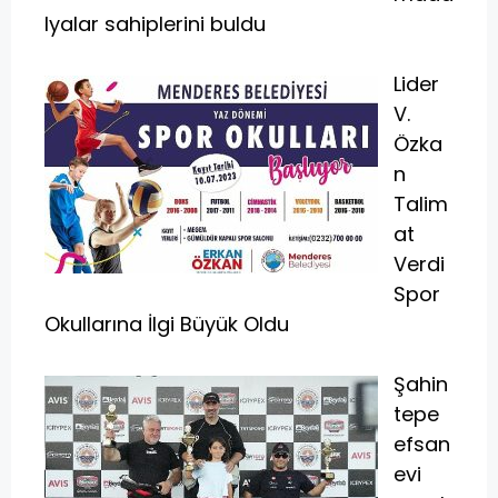
lyalar sahiplerini buldu
Lider
V.
Özka
n
Talim
at
Verdi
Spor
Okullarına İlgi Büyük Oldu
Şahin
tepe
efsan
evi