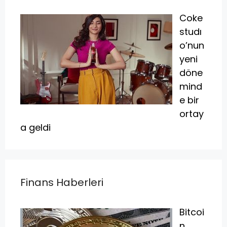
Coke
studı
o’nun
yeni
döne
mind
e bir
ortay
a geldi
Finans Haberleri
Bitcoi
n