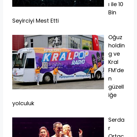
ı ile 10
Bin
Seyirciyi Mest Etti
Oğuz
holdin
g ve
Kral
FM’de
n
güzell
iğe
yolculuk
Serda
r
Ortaç