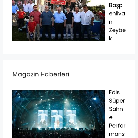
Başp
ehliva
n
Zeybe
k
Magazin Haberleri
Edis
Süper
Sahn
e
Perfor
mans