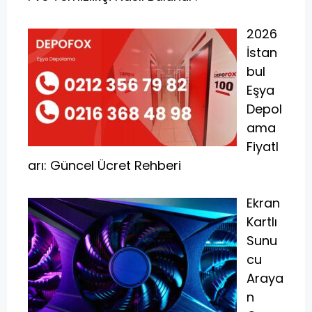
2026
İstan
bul
Eşya
Depol
ama
Fiyatl
arı: Güncel Ücret Rehberi
Ekran
Kartlı
Sunu
cu
Araya
n