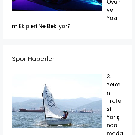
Oyun
ve
Yazılı
m Ekipleri Ne Bekliyor?
Spor Haberleri
3.
Yelke
n
Trofe
si
Yarışı
nda
mada