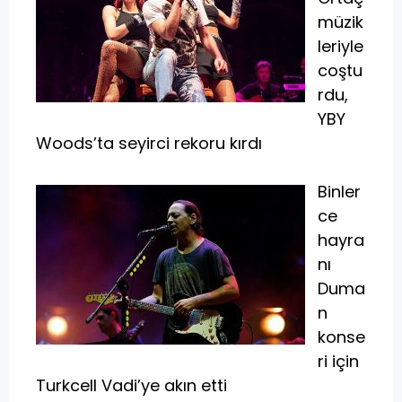
müzik
leriyle
coştu
rdu,
YBY
Woods’ta seyirci rekoru kırdı
Binler
ce
hayra
nı
Duma
n
konse
ri için
Turkcell Vadi’ye akın etti