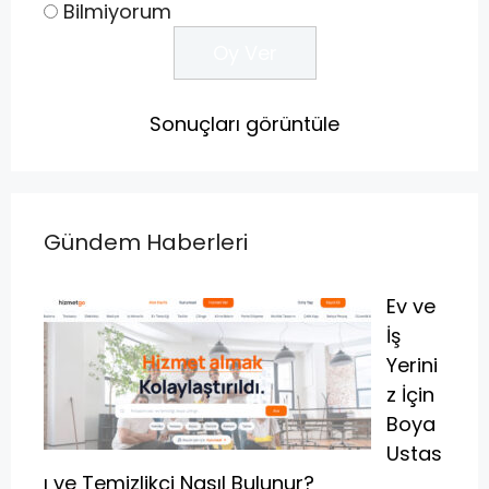
Bilmiyorum
Sonuçları görüntüle
Gündem Haberleri
Ev ve
İş
Yerini
z İçin
Boya
Ustas
ı ve Temizlikçi Nasıl Bulunur?