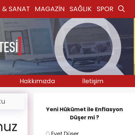
 & SANAT
MAGAZİN
SAĞLIK
SPOR
Hakkımızda
İletişim
tu
Yeni Hükümet ile Enflasyon
Düşer mi ?
muz
Evet Düşer