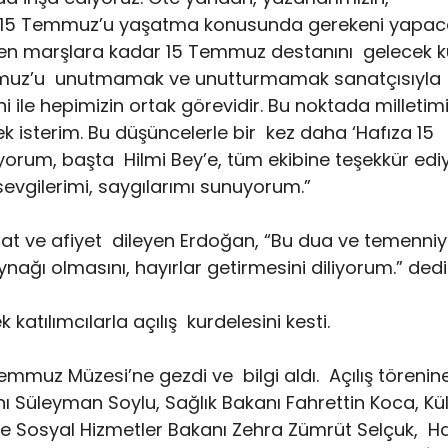
da 15 Temmuz’u yaşatma konusunda gerekeni yapac
n marşlara kadar 15 Temmuz destanını gelecek k
 Temmuz’u unutmamak ve unutturmamak sanatçısıyla
ile hepimizin ortak görevidir. Bu noktada milletim
 isterim. Bu düşüncelerle bir kez daha ‘Hafıza 15
orum, başta Hilmi Bey’e, tüm ekibine teşekkür edi
evgilerimi, saygılarımı sunuyorum.”
hhat ve afiyet dileyen Erdoğan, “Bu dua ve temenniy
ğı olmasını, hayırlar getirmesini diliyorum.” dedi
tılımcılarla açılış kurdelesini kesti.
muz Müzesi’ne gezdi ve bilgi aldı. Açılış törenin
nı Süleyman Soylu, Sağlık Bakanı Fahrettin Koca, Kül
ve Sosyal Hizmetler Bakanı Zehra Zümrüt Selçuk, H