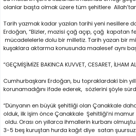
olanlar başta olmak üzere tüm şehitlere Allah’tan r
Tarih yazmak kadar yazılan tarihi yeni nesillere
Erdoğan, “Bizler, mazisi çağ açıp, çağ kapatan fet
mücadelelerle dolu bir milletiz. Tarih yazan bir 
kuşaklara aktarma konusunda maalesef aynı başa
“GEÇMİŞİMİZE BAKINCA KUVVET, CESARET, İLHAM ALI
Cumhurbaşkanı Erdoğan, bu topraklardaki bin yıllı
korunamadığını ifade ederek, sözlerini şöyle sür
“Dünyanın en büyük şehitliği olan Çanakkale daha 1
olduk, ilk işim önce Çanakkale Şehitliği’ni mamur 
oldu. Orası on yıllarca ihmallerin kurbanı olmuştu.
3-5 beş kuruştan hurda kağıt diye satan şuursuz 