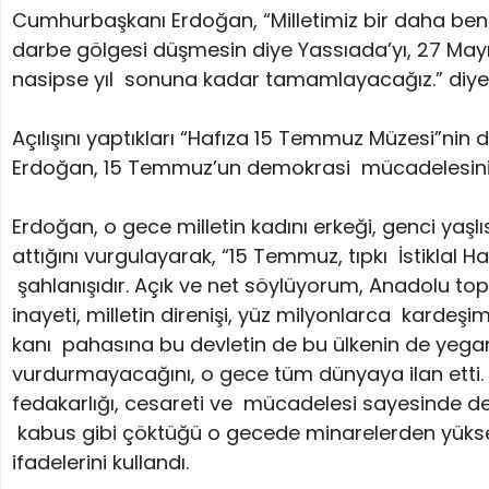
Cumhurbaşkanı Erdoğan, “Milletimiz bir daha benz
darbe gölgesi düşmesin diye Yassıada’yı, 27 Mayıs
nasipse yıl sonuna kadar tamamlayacağız.” diye
Açılışını yaptıkları “Hafıza 15 Temmuz Müzesi”nin 
Erdoğan, 15 Temmuz’un demokrasi mücadelesinin e
Erdoğan, o gece milletin kadını erkeği, genci yaşl
attığını vurgulayarak, “15 Temmuz, tıpkı İstiklal Har
şahlanışıdır. Açık ve net söylüyorum, Anadolu topra
inayeti, milletin direnişi, yüz milyonlarca kardeşi
kanı pahasına bu devletin de bu ülkenin de yegane
vurdurmayacağını, o gece tüm dünyaya ilan etti. Si
fedakarlığı, cesareti ve mücadelesi sayesinde dem
kabus gibi çöktüğü o gecede minarelerden yükselen
ifadelerini kullandı.