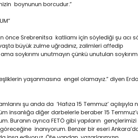
imizin boynunun borcudur.”
RUM”
 önce Srebrenitsa katliamı için söylediği şu acı sö
şta büyük zulme uğradınız, zalimleri affedip
 ama soykırımı unutmayın çünkü unutulan soykırım
eşliklerin yaşanmasına engel olamayız.” diyen Erd
larını şu anda da ‘Hafıza 15 Temmuz’ açılışıyla 
 tüm insanlığa diğer darbelerle beraber 15 Temmuz’
m. Buranın ayrıca FETÖ gibi yapıların gençlerimizi
 göreceğine inanıyorum. Benzer bir eseri Ankara’d
a inşa ediyoruz. Öte yandan, yazarlarımızın,