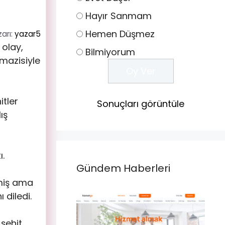
Hayır Sanmam
Hemen Düşmez
arı:
yazar5
 olay,
Bilmiyorum
 mazisiyle
tler
Sonuçları görüntüle
ış
ı.
Gündem Haberleri
lmiş ama
 diledi.
şehit