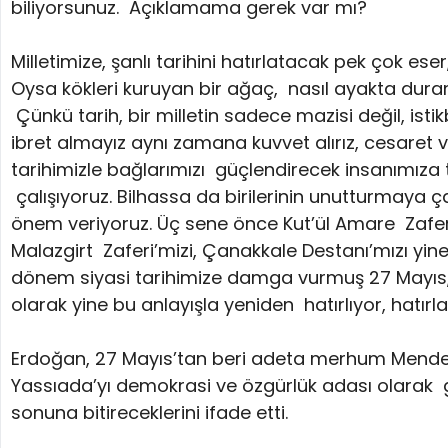
biliyorsunuz. Açıklamama gerek var mı?
Milletimize, şanlı tarihini hatırlatacak pek çok eser
Oysa kökleri kuruyan bir ağaç, nasıl ayakta duram
Çünkü tarih, bir milletin sadece mazisi değil, ist
ibret almayız aynı zamana kuvvet alırız, cesaret ve
tarihimizle bağlarımızı güçlendirecek insanımıza 
çalışıyoruz. Bilhassa da birilerinin unutturmaya ç
önem veriyoruz. Üç sene önce Kut’ül Amare Zaferi’m
Malazgirt Zaferi’mizi, Çanakkale Destanı’mızı yine
dönem siyasi tarihimize damga vurmuş 27 Mayıs, 12
olarak yine bu anlayışla yeniden hatırlıyor, hatırla
Erdoğan, 27 Mayıs’tan beri adeta merhum Menderes
Yassıada’yı demokrasi ve özgürlük adası olarak gel
sonuna bitireceklerini ifade etti.