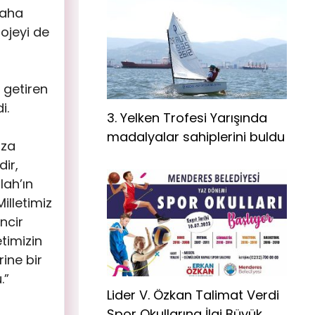
daha
ojeyi de
 getiren
i.
3. Yelken Trofesi Yarışında
madalyalar sahiplerini buldu
mza
dir,
lah’ın
illetimiz
ncir
timizin
ine bir
.”
Lider V. Özkan Talimat Verdi
Spor Okullarına İlgi Büyük