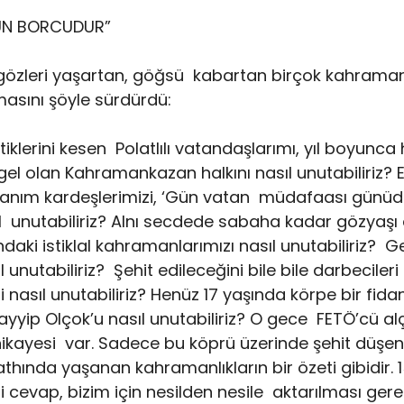
NUN BORCUDUR”
özleri yaşartan, göğsü kabartan birçok kahraman
masını şöyle sürdürdü:
stiklerini kesen Polatlılı vatandaşlarımı, yıl boyunca
ngel olan Kahramankazan halkını nasıl unutabiliriz? 
 hanım kardeşlerimizi, ‘Gün vatan müdafaası günüd
ıl unutabiliriz? Alnı secdede sabaha kadar gözyaşı
ndaki istiklal kahramanlarımızı nasıl unutabiliriz? 
l unutabiliriz? Şehit edileceğini bile bile darbecileri
zi nasıl unutabiliriz? Henüz 17 yaşında körpe bir fid
yip Olçok’u nasıl unutabiliriz? O gece FETÖ’cü alç
ir hikayesi var. Sadece bu köprü üzerinde şehit düşe
hında yaşanan kahramanlıkların bir özeti gibidir. 
 cevap, bizim için nesilden nesile aktarılması gere