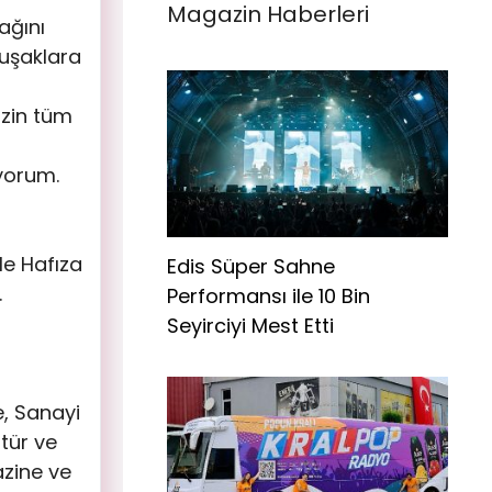
Magazin Haberleri
ağını
uşaklara
izin tüm
yorum.
le Hafıza
Edis Süper Sahne
.
Performansı ile 10 Bin
Seyirciyi Mest Etti
e, Sanayi
tür ve
azine ve