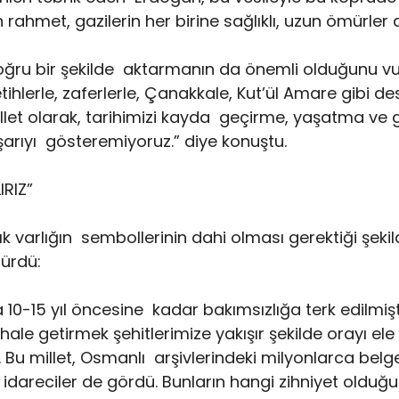
ahmet, gazilerin her birine sağlıklı, uzun ömürler d
 doğru bir şekilde aktarmanın da önemli olduğunu v
ihlerle, zaferlerle, Çanakkale, Kut’ül Amare gibi de
millet olarak, tarihimizi kayda geçirme, yaşatma ve 
rıyı gösteremiyoruz.” diye konuştu.
RIZ”
k varlığın sembollerinin dahi olması gerektiği şeki
dürdü:
0-15 yıl öncesine kadar bakımsızlığa terk edilmişti
hale getirmek şehitlerimize yakışır şekilde orayı el
 Bu millet, Osmanlı arşivlerindeki milyonlarca belge
idareciler de gördü. Bunların hangi zihniyet olduğ