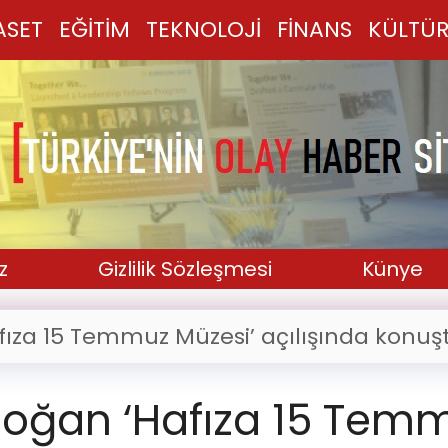
ASET
EĞİTİM
TEKNOLOJİ
FİNANS
KÜLTÜR
z
Gizlilik Sözleşmesi
Künye
za 15 Temmuz Müzesi’ açılışında konuş
oğan ‘Hafıza 15 Tem