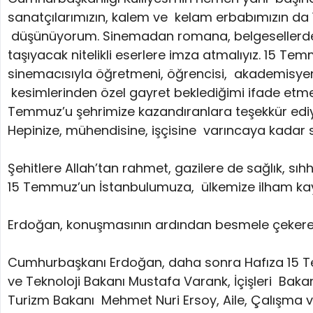
sanatçılarımızın, kalem ve kelam erbabımızın 
düşünüyorum. Sinemadan romana, belgesellerde
taşıyacak nitelikli eserlere imza atmalıyız. 15
sinemacısıyla öğretmeni, öğrencisi, akademisyeni 
kesimlerinden özel gayret beklediğimi ifade etmek
Temmuz’u şehrimize kazandıranlara teşekkür ediy
Hepinize, mühendisine, işçisine varıncaya kadar s
Şehitlere Allah’tan rahmet, gazilere de sağlık, sı
15 Temmuz’un İstanbulumuza, ülkemize ilham kayna
Erdoğan, konuşmasının ardından besmele çekerek ka
Cumhurbaşkanı Erdoğan, daha sonra Hafıza 15 Tem
ve Teknoloji Bakanı Mustafa Varank, İçişleri Baka
Turizm Bakanı Mehmet Nuri Ersoy, Aile, Çalışma 