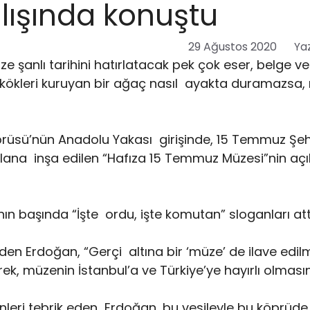
ılışında konuştu
29 Ağustos 2020
Yaz
şanlı tarihini hatırlatacak pek çok eser, belge ve
ysa kökleri kuruyan bir ağaç nasıl ayakta duramazsa,
üsü’nün Anadolu Yakası girişinde, 15 Temmuz Şehi
ana inşa edilen “Hafıza 15 Temmuz Müzesi”nin açıl
ın başında “İşte ordu, işte komutan” sloganları att
den Erdoğan, “Gerçi altına bir ‘müze’ de ilave edi
k, müzenin İstanbul’a ve Türkiye’ye hayırlı olmasını
eri tebrik eden Erdoğan, bu vesileyle bu köprüde 