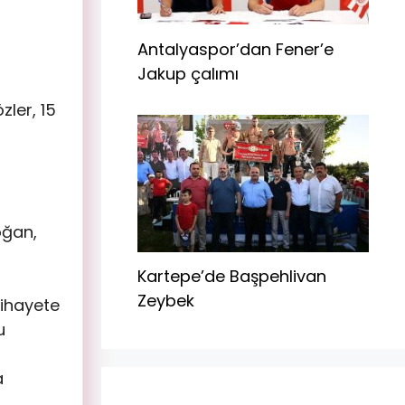
Antalyaspor’dan Fener’e
Jakup çalımı
zler, 15
oğan,
Kartepe’de Başpehlivan
Zeybek
nihayete
u
a