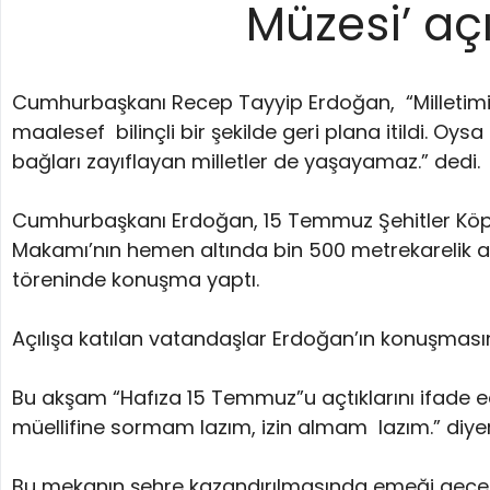
Müzesi’ aç
Cumhurbaşkanı Recep Tayyip Erdoğan, “Milletimize 
maalesef bilinçli bir şekilde geri plana itildi. O
bağları zayıflayan milletler de yaşayamaz.” dedi.
Cumhurbaşkanı Erdoğan, 15 Temmuz Şehitler Köpr
Makamı’nın hemen altında bin 500 metrekarelik al
töreninde konuşma yaptı.
Açılışa katılan vatandaşlar Erdoğan’ın konuşmasın
Bu akşam “Hafıza 15 Temmuz”u açtıklarını ifade e
müellifine sormam lazım, izin almam lazım.” diyere
Bu mekanın şehre kazandırılmasında emeği geçenl