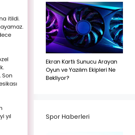
 itildi.
aşayamaz.
adece
özel
Ekran Kartlı Sunucu Arayan
k.
Oyun ve Yazılım Ekipleri Ne
. Son
Bekliyor?
esikası
n
Spor Haberleri
i yıl