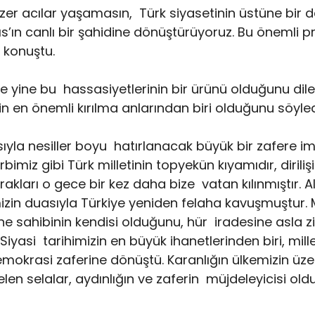
er acılar yaşamasın, Türk siyasetinin üstüne bir 
’ın canlı bir şahidine dönüştürüyoruz. Bu önemli pr
 konuştu.
de yine bu hassasiyetlerinin bir ürünü olduğunu dile
n önemli kırılma anlarından biri olduğunu söyled
ısıyla nesiller boyu hatırlanacak büyük bir zafere i
bimiz gibi Türk milletinin topyekün kıyamıdır, dirilişi
kları o gece bir kez daha bize vatan kılınmıştır. Al
mizin duasıyla Türkiye yeniden felaha kavuşmuştur. M
 sahibinin kendisi olduğunu, hür iradesine asla zi
yasi tarihimizin en büyük ihanetlerinden biri, mille
okrasi zaferine dönüştü. Karanlığın ülkemizin üzer
 selalar, aydınlığın ve zaferin müjdeleyicisi oldu