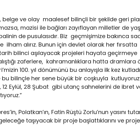
, belge ve olay maalesef bilinçli bir şekilde geri plana
azsa, mazisi ile bağları zayıflayan milletler de y
ikbalinin de pusulasıdır. Biz geçmişimize bakınca s
 ilham alırız. Bunun için devlet olarak her fırsatta
tarih bilinci aşılayacak projeleri hayata geçirmeye
alıştığı zaferlere, kahramanlıklara hatta dramlara 
izin 100. yıl dönümünü bu anlayışla ilk kez kutladı
 bu bilinçle her sene büyük bir coşkuyla kutluyoruz
 Eylül, 28 Şubat gibi utanç sahnelerini de ibret v
tıyoruz.”
’in, Polatkan’ın, Fatin Rüştü Zorlu’nun yasını tuta
eceğe taşıyacak bir proje başlattıklarını ve projey