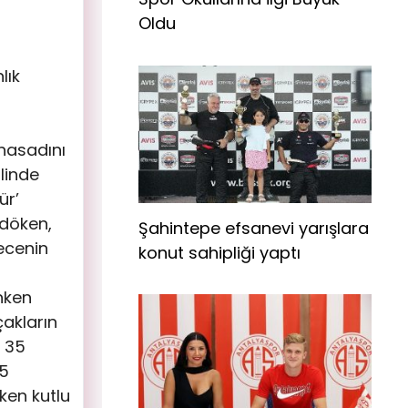
Oldu
lık
 hasadını
Elinde
ür’
 döken,
Şahintepe efsanevi yarışlara
Gecenin
konut sahipliği yaptı
anken
akların
n 35
15
ken kutlu