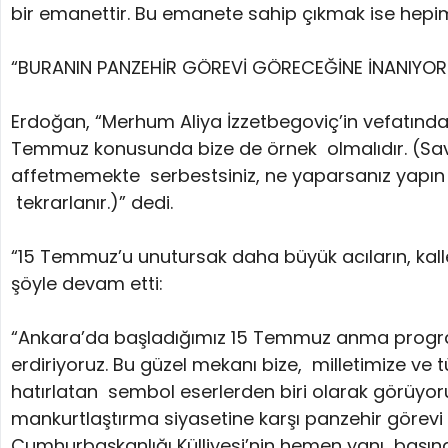
bir emanettir. Bu emanete sahip çıkmak ise hep
“BURANIN PANZEHİR GÖREVİ GÖRECEĞİNE İNANIYO
Erdoğan, “Merhum Aliya İzzetbegoviç’in vefatından
Temmuz konusunda bize de örnek olmalıdır. (Sava
affetmemekte serbestsiniz, ne yaparsanız yapın
tekrarlanır.)” dedi.
“15 Temmuz’u unutursak daha büyük acıların, kall
şöyle devam etti:
“Ankara’da başladığımız 15 Temmuz anma program
erdiriyoruz. Bu güzel mekanı bize, milletimize ve
hatırlatan sembol eserlerden biri olarak görüyoru
mankurtlaştırma siyasetine karşı panzehir görevi
Cumhurbaşkanlığı Külliyesi’nin hemen yanı başınd