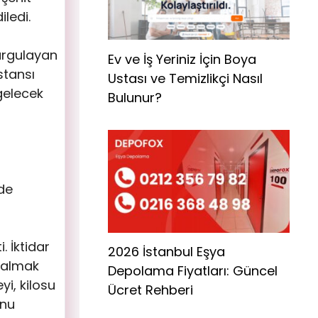
iledi.
urgulayan
Ev ve İş Yeriniz İçin Boya
stansı
Ustası ve Temizlikçi Nasıl
gelecek
Bulunur?
lde
. İktidar
2026 İstanbul Eşya
e almak
Depolama Fiyatları: Güncel
yi, kilosu
Ücret Rehberi
unu