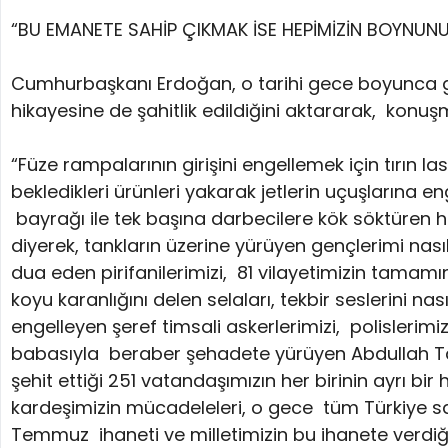
“BU EMANETE SAHİP ÇIKMAK İSE HEPİMİZİN BOYNU
Cumhurbaşkanı Erdoğan, o tarihi gece boyunca g
hikayesine de şahitlik edildiğini aktararak, konuş
“Füze rampalarının girişini engellemek için tırın la
bekledikleri ürünleri yakarak jetlerin uçuşlarına e
bayrağı ile tek başına darbecilere kök söktüren
diyerek, tankların üzerine yürüyen gençlerimi nas
dua eden pirifanilerimizi, 81 vilayetimizin tamamı
koyu karanlığını delen selaları, tekbir seslerini nası
engelleyen şeref timsali askerlerimizi, polislerimi
babasıyla beraber şehadete yürüyen Abdullah Tay
şehit ettiği 251 vatandaşımızın her birinin ayrı b
kardeşimizin mücadeleleri, o gece tüm Türkiye sat
Temmuz ihaneti ve milletimizin bu ihanete verdiği