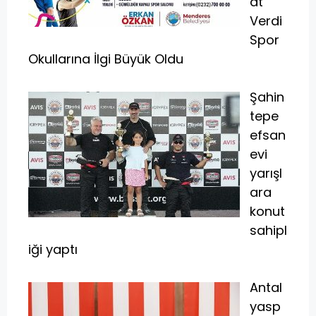
at
Verdi
Spor
Okullarına İlgi Büyük Oldu
Şahin
tepe
efsan
evi
yarışl
ara
konut
sahipl
iği yaptı
Antal
yasp