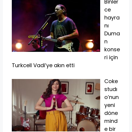
Binler
ce
hayra
nı
Duma
n
konse
ri için
Turkcell Vadi’ye akın etti
Coke
studı
o’nun
yeni
döne
mind
e bir