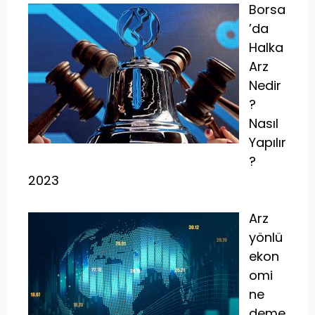
Borsa
’da
Halka
Arz
Nedir
?
Nasıl
Yapılır
?
2023
Arz
yönlü
ekon
omi
ne
deme