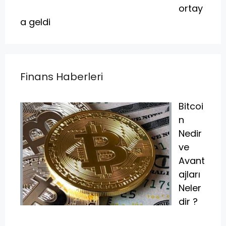
ortay
a geldi
Finans Haberleri
Bitcoi
n
Nedir
ve
Avant
ajları
Neler
dir ?