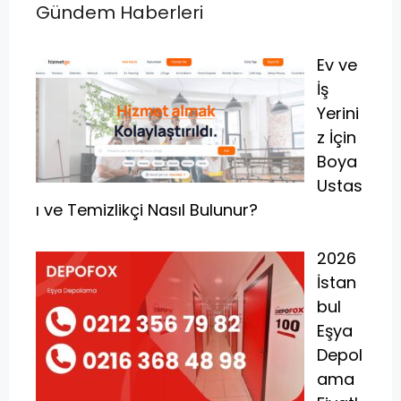
Gündem Haberleri
Ev ve
İş
Yerini
z İçin
Boya
Ustas
ı ve Temizlikçi Nasıl Bulunur?
2026
İstan
bul
Eşya
Depol
ama