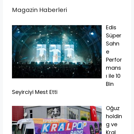
Magazin Haberleri
Edis
Süper
Sahn
e
Perfor
mans
ı ile 10
Bin
Seyirciyi Mest Etti
Oğuz
holdin
g ve
Kral