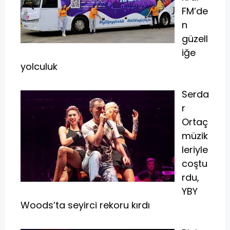
FM’de
n
güzell
iğe
yolculuk
Serda
r
Ortaç
müzik
leriyle
coştu
rdu,
YBY
Woods’ta seyirci rekoru kırdı