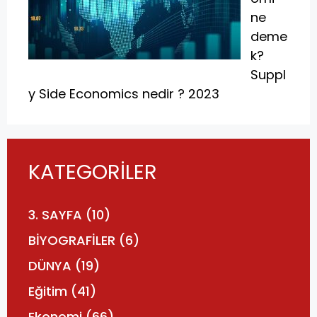
ne
deme
k?
Suppl
y Side Economics nedir ? 2023
KATEGORİLER
3. SAYFA
(10)
BİYOGRAFİLER
(6)
DÜNYA
(19)
Eğitim
(41)
Ekonomi
(66)