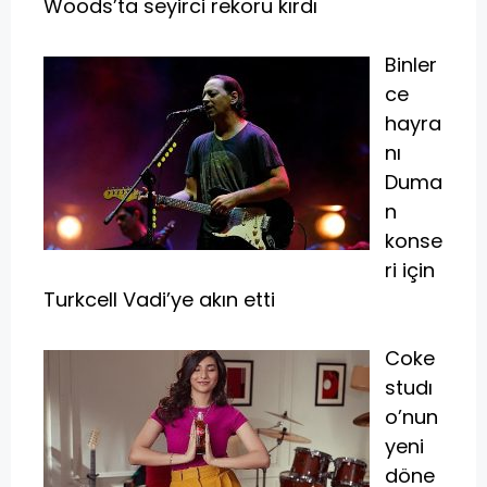
Woods’ta seyirci rekoru kırdı
Binler
ce
hayra
nı
Duma
n
konse
ri için
Turkcell Vadi’ye akın etti
Coke
studı
o’nun
yeni
döne