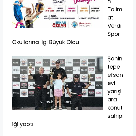
n
Talim
at
Verdi
Spor
Okullarına İlgi Büyük Oldu
Şahin
tepe
efsan
evi
yarışl
ara
konut
sahipl
iği yaptı