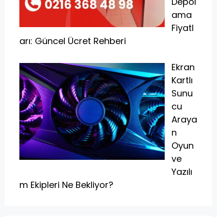
Depol
ama
Fiyatl
arı: Güncel Ücret Rehberi
Ekran
Kartlı
Sunu
cu
Araya
n
Oyun
ve
Yazılı
m Ekipleri Ne Bekliyor?