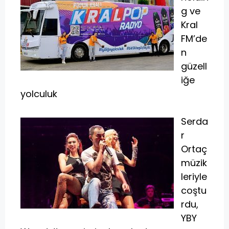
g ve
Kral
FM’de
n
güzell
iğe
yolculuk
Serda
r
Ortaç
müzik
leriyle
coştu
rdu,
YBY