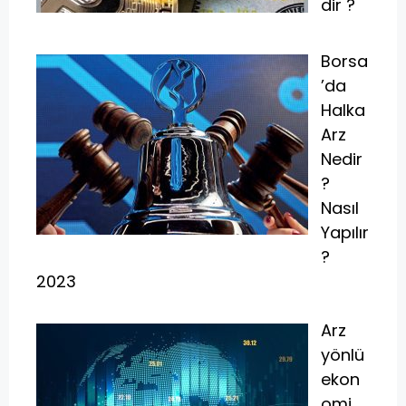
dir ?
Borsa
’da
Halka
Arz
Nedir
?
Nasıl
Yapılır
?
2023
Arz
yönlü
ekon
omi