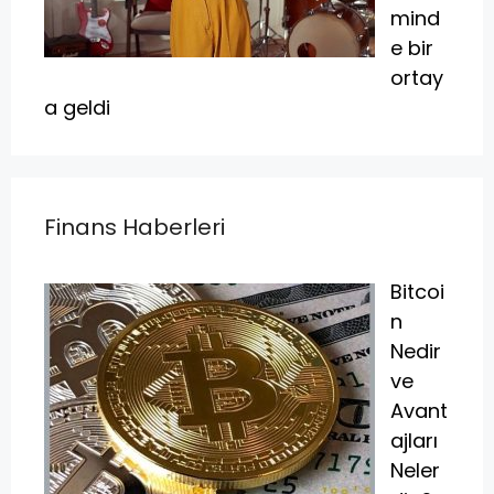
mind
e bir
ortay
a geldi
Finans Haberleri
Bitcoi
n
Nedir
ve
Avant
ajları
Neler