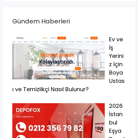
Gündem Haberleri
Ev ve
İş
Yerini
z İçin
Boya
Ustas
ı ve Temizlikçi Nasıl Bulunur?
2026
İstan
bul
Eşya