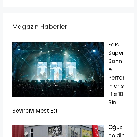
Magazin Haberleri
Edis
Süper
Sahn
e
Perfor
mans
ı ile 10
Bin
Seyirciyi Mest Etti
Oğuz
holdin