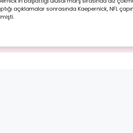
nick’in başlattığı ulusal marş sırasında diz çökm
 yaptığı açıklamalar sonrasında Kaepernick, NFL çap
mişti.