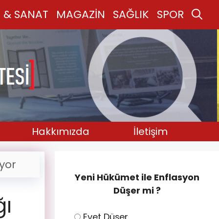
 & SANAT
MAGAZİN
SAĞLIK
SPOR
Hakkımızda
İletişim
yor
Yeni Hükümet ile Enflasyon
Düşer mi ?
ğı
Evet Düşer