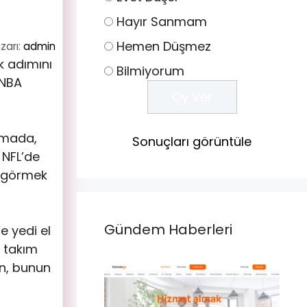
Hayır Sanmam
Hemen Düşmez
zarı:
admin
k adımını
Bilmiyorum
 NBA
amada,
Sonuçları görüntüle
 NFL’de
a görmek
Gündem Haberleri
e yedi el
n takım
en, bunun