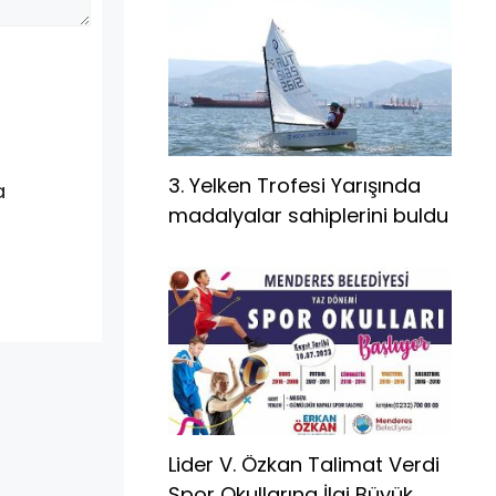
3. Yelken Trofesi Yarışında
a
madalyalar sahiplerini buldu
Lider V. Özkan Talimat Verdi
Spor Okullarına İlgi Büyük