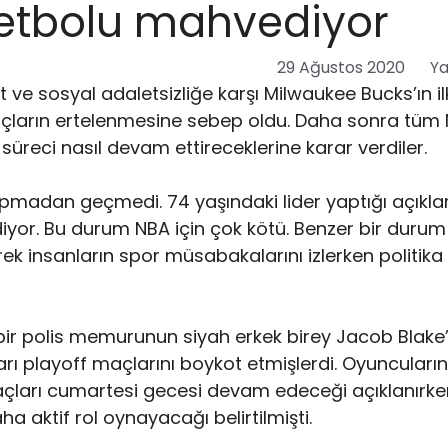
ketbolu mahvediyor
29 Ağustos 2020
Ya
t ve sosyal adaletsizliğe karşı Milwaukee Bucks’ın il
açların ertelenmesine sebep oldu. Daha sonra tüm
 süreci nasıl devam ettireceklerine karar verdiler.
madan geçmedi. 74 yaşındaki lider yaptığı açıkl
iyor. Bu durum NBA için çok kötü. Benzer bir durum
ek insanların spor müsabakalarını izlerken politik
ir polis memurunun siyah erkek birey Jacob Blake’
rı playoff maçlarını boykot etmişlerdi. Oyuncuları
maçları cumartesi gecesi devam edeceği açıklanırk
a aktif rol oynayacağı belirtilmişti.