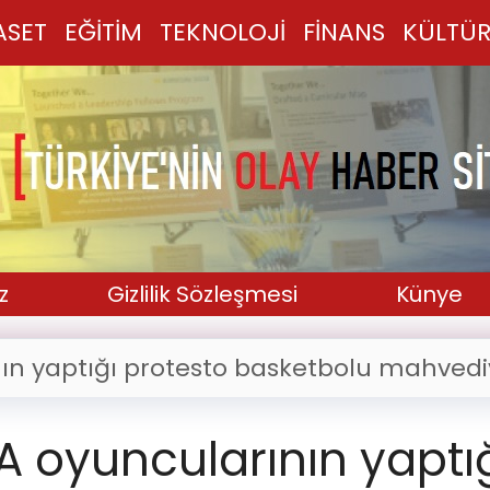
ASET
EĞİTİM
TEKNOLOJİ
FİNANS
KÜLTÜR
z
Gizlilik Sözleşmesi
Künye
ın yaptığı protesto basketbolu mahvedi
 oyuncularının yaptı