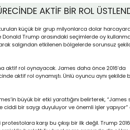
ECİNDE AKTİF BİR ROL ÜSTLEND
urulan küçük bir grup milyonlarca dolar harcayara
le Donald Trump arasındaki seçimlerde oy kullanma
larak salgından etkilenen bölgelerde sorunsuz şekil
aha aktif rol oynayacak. James daha önce 2016’da
cinde aktif rol oynamıştı. Ünlü oyuncu aynı şekilde 
s’in büyük bir etki yarattığını belirterek, “James 
 ciddi bir saygı duyuluyor ve önemli işler yapıyor” 
otestolara karşı bu çıkışı bir ilk değil. Trump 2016