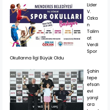
Lider
V.
Özka
n
Talim
at
Verdi
Spor
Okullarına İlgi Büyük Oldu
Şahin
tepe
efsan
evi
yarışl
ara