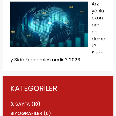
Arz
yönlü
ekon
omi
ne
deme
k?
Suppl
y Side Economics nedir ? 2023
KATEGORİLER
3. SAYFA
(10)
BİYOGRAFİLER
(6)