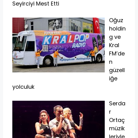
Seyirciyi Mest Etti
Oğuz
holdin
g ve
Kral
FM’de
n
güzell
iğe
yolculuk
Serda
r
Ortaç
müzik
leriyle