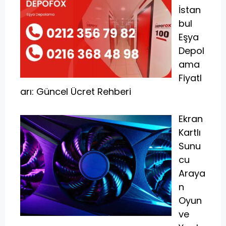
İstan
bul
Eşya
Depol
ama
Fiyatl
arı: Güncel Ücret Rehberi
Ekran
Kartlı
Sunu
cu
Araya
n
Oyun
ve