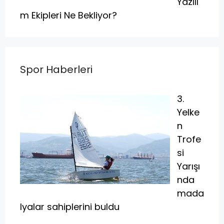
Yazılı
m Ekipleri Ne Bekliyor?
Spor Haberleri
3.
Yelke
n
Trofe
si
Yarışı
nda
mada
lyalar sahiplerini buldu