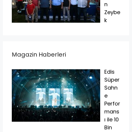
n
Zeybe
k
Magazin Haberleri
Edis
Süper
Sahn
e
Perfor
mans
ı ile 10
Bin