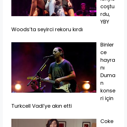
coştu
rdu,
YBY
Woods’ta seyirci rekoru kırdı
Binler
ce
hayra
nı
Duma
n
konse
ri için
Turkcell Vadi’ye akın etti
Coke