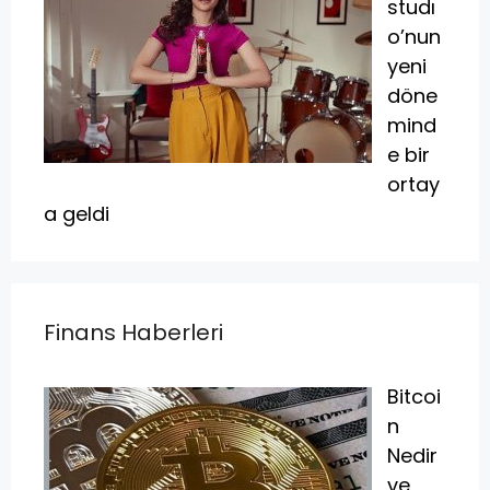
studı
o’nun
yeni
döne
mind
e bir
ortay
a geldi
Finans Haberleri
Bitcoi
n
Nedir
ve