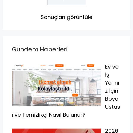
Sonuçları görüntüle
Gündem Haberleri
Ev ve
İş
Yerini
z İçin
Boya
Ustas
ı ve Temizlikçi Nasıl Bulunur?
2026