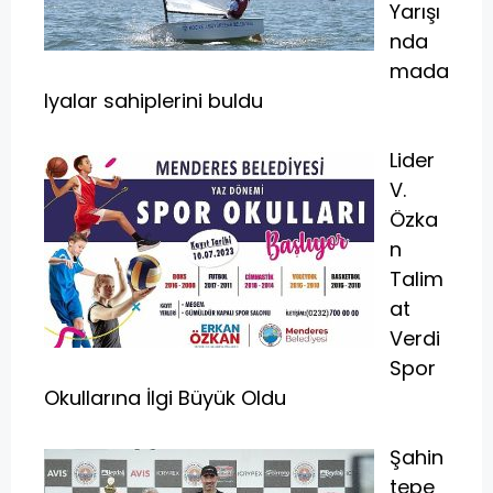
Yarışı
nda
mada
lyalar sahiplerini buldu
Lider
V.
Özka
n
Talim
at
Verdi
Spor
Okullarına İlgi Büyük Oldu
Şahin
tepe