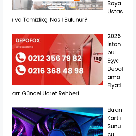
Boya
Ustas
ı ve Temizlikçi Nasıl Bulunur?
2026
İstan
bul
Eşya
Depol
ama
Fiyatl
arı: Güncel Ücret Rehberi
Ekran
Kartlı
Sunu
cu