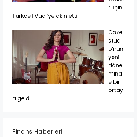
ri için
Turkcell Vadi’ye akın etti
Coke
studı
o’nun
yeni
döne
mind
e bir
ortay
a geldi
Finans Haberleri