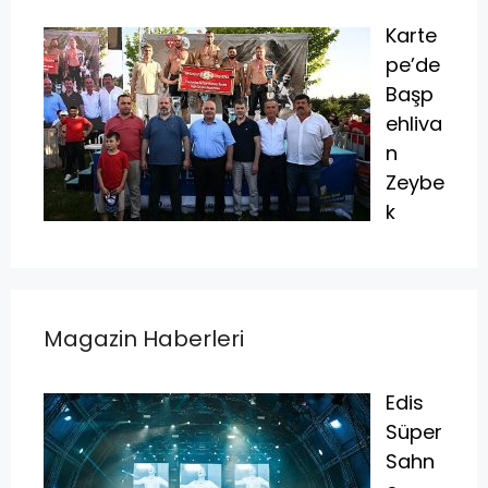
Karte
pe’de
Başp
ehliva
n
Zeybe
k
Magazin Haberleri
Edis
Süper
Sahn