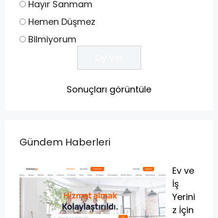
Hayır Sanmam
Hemen Düşmez
Bilmiyorum
Sonuçları görüntüle
Gündem Haberleri
Ev ve
İş
Yerini
z İçin