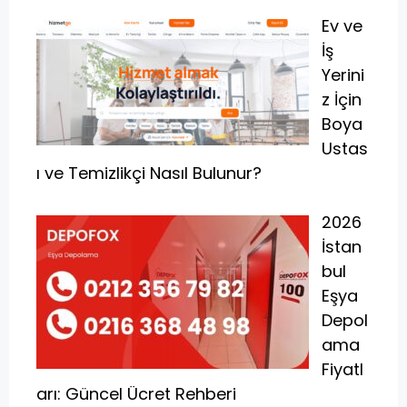
Ev ve
İş
Yerini
z İçin
Boya
Ustas
ı ve Temizlikçi Nasıl Bulunur?
2026
İstan
bul
Eşya
Depol
ama
Fiyatl
arı: Güncel Ücret Rehberi