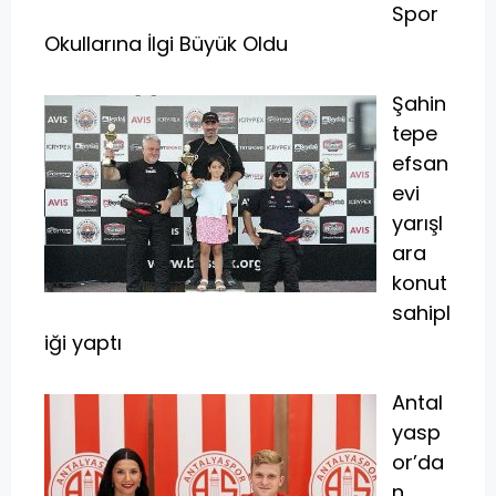
Spor
Okullarına İlgi Büyük Oldu
Şahin
tepe
efsan
evi
yarışl
ara
konut
sahipl
iği yaptı
Antal
yasp
or’da
n