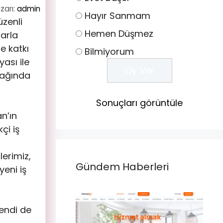
zarı:
admin
Hayır Sanmam
üzenli
Hemen Düşmez
larla
e katkı
Bilmiyorum
ası ile
odağında
Sonuçları görüntüle
n’ın
çi iş
lerimiz,
Gündem Haberleri
eni iş
endi de