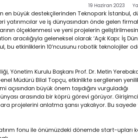
19 Haziran 2023
Ya
nin en büyük destekçilerinden Teknopark İstanbul, d
ileri yatırımcılar ve iş dünyasından önde gelen firma
arının ölçeklenmesi ve yeni projelerin geliştirilmesin
n aracılığıyla geleneksel olarak ‘Açık Kapı: İş Düny
l, bu etkinliklerin 10’ncusunu robotik teknolojiler 
iği, Yönetim Kurulu Başkanı Prof. Dr. Metin Yerebaka
el Müdürü Bilal Topçu, etkinlikte sergilenen yenilik
lişimi açısından büyük önem taşıdığını vurguladığı
 dünyası arasında bir köprü görevi görüyor. Girişimci
ra projelerini anlatma şansı yakalıyor. Bu sayede y
yatırım fonu ile önümüzdeki dönemde start-upları k