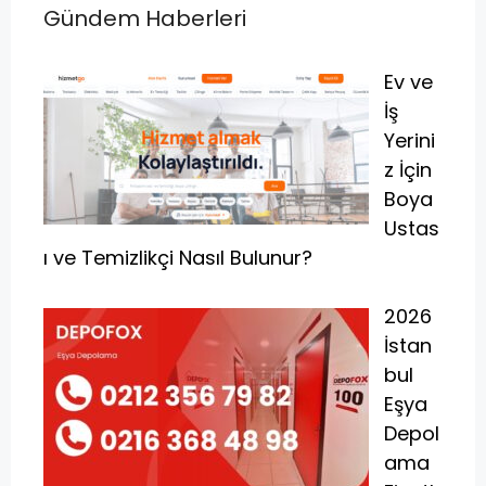
Gündem Haberleri
Ev ve
İş
Yerini
z İçin
Boya
Ustas
ı ve Temizlikçi Nasıl Bulunur?
2026
İstan
bul
Eşya
Depol
ama