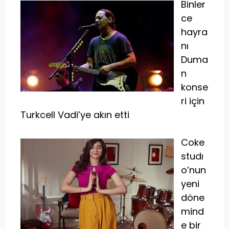
Binler
ce
hayra
nı
Duma
n
konse
ri için
Turkcell Vadi’ye akın etti
Coke
studı
o’nun
yeni
döne
mind
e bir