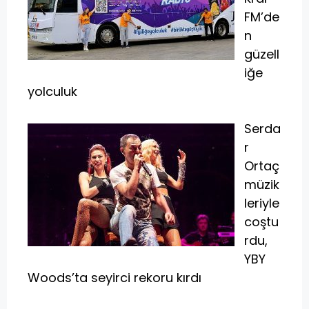
FM’de
n
güzell
iğe
yolculuk
Serda
r
Ortaç
müzik
leriyle
coştu
rdu,
YBY
Woods’ta seyirci rekoru kırdı