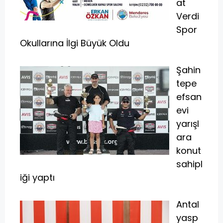
at
Verdi
Spor
Okullarına İlgi Büyük Oldu
Şahin
tepe
efsan
evi
yarışl
ara
konut
sahipl
iği yaptı
Antal
yasp