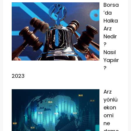
Borsa
’da
Halka
Arz
Nedir
?
Nasıl
Yapılır
?
2023
Arz
yönlü
ekon
omi
ne