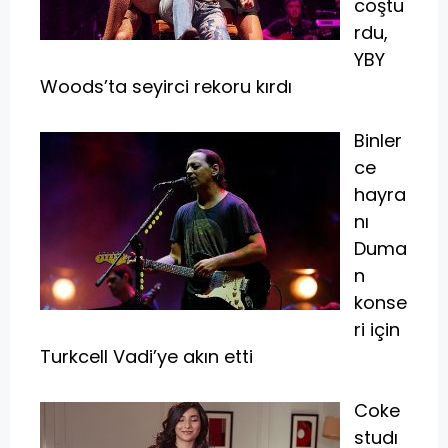
coştu
rdu,
YBY
Woods’ta seyirci rekoru kırdı
Binler
ce
hayra
nı
Duma
n
konse
ri için
Turkcell Vadi’ye akın etti
Coke
studı