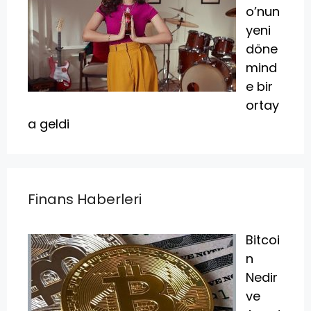
o’nun
yeni
döne
mind
e bir
ortay
a geldi
Finans Haberleri
Bitcoi
n
Nedir
ve