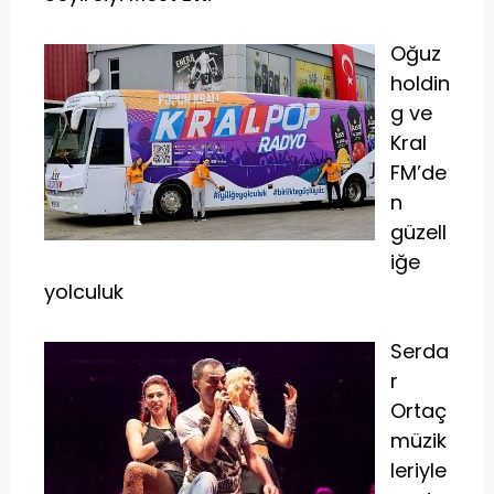
Oğuz
holdin
g ve
Kral
FM’de
n
güzell
iğe
yolculuk
Serda
r
Ortaç
müzik
leriyle