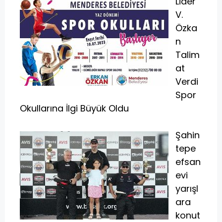
Lider
V.
Özka
n
Talim
at
Verdi
Spor
Okullarına İlgi Büyük Oldu
Şahin
tepe
efsan
evi
yarışl
ara
konut