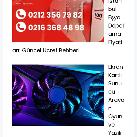
İstan
bul
Eşya
Depol
ama
Fiyatl
arı: Güncel Ücret Rehberi
Ekran
Kartlı
Sunu
cu
Araya
n
Oyun
ve
Yazılı