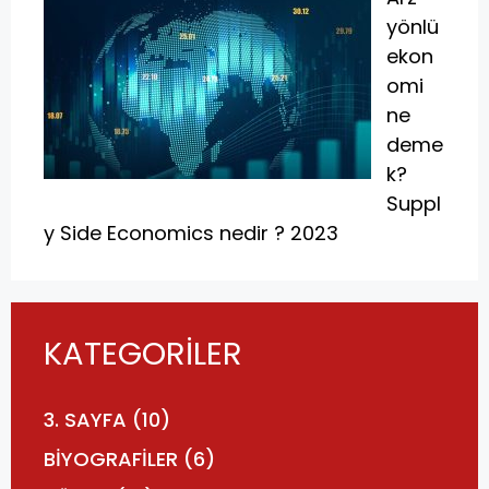
yönlü
ekon
omi
ne
deme
k?
Suppl
y Side Economics nedir ? 2023
KATEGORİLER
3. SAYFA
(10)
BİYOGRAFİLER
(6)