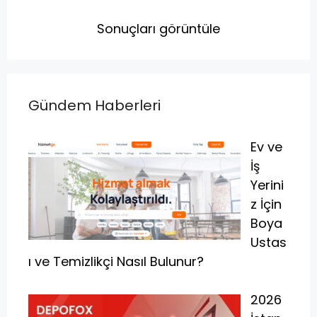
Sonuçları görüntüle
Gündem Haberleri
Ev ve
İş
Yerini
z İçin
Boya
Ustas
ı ve Temizlikçi Nasıl Bulunur?
2026