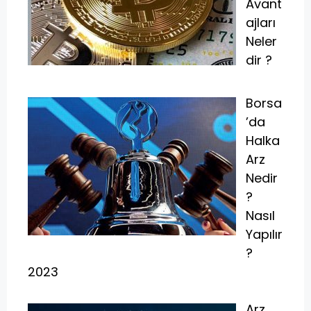
Avant
ajları
Neler
dir ?
Borsa
’da
Halka
Arz
Nedir
?
Nasıl
Yapılır
?
2023
Arz