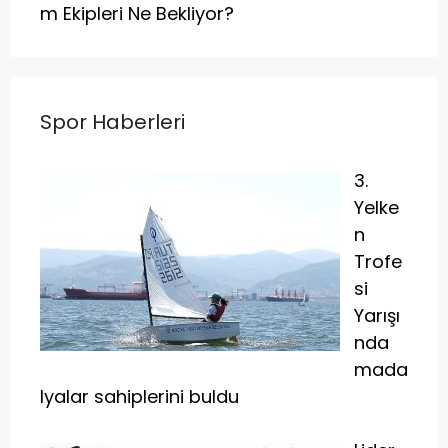
m Ekipleri Ne Bekliyor?
Spor Haberleri
3.
Yelke
n
Trofe
si
Yarışı
nda
mada
lyalar sahiplerini buldu