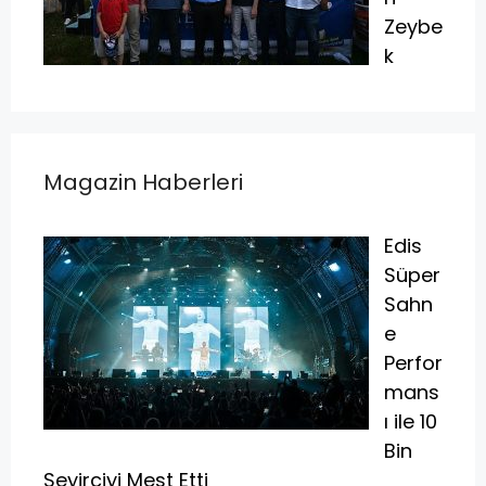
Zeybe
k
Magazin Haberleri
Edis
Süper
Sahn
e
Perfor
mans
ı ile 10
Bin
Seyirciyi Mest Etti